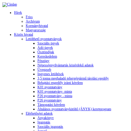
Hírek
Friss
Archívum
Kormányhivatal
Magyarország
Közös hivatal
Letölthető nyomtatványok
Szociális ügyek
Adó ügyek
Ösztöndíjak
Kereskedelem
Pénzügy
Népességnyilvántartás közérdekű adatok
Üvegzseb
Ingyenes letöltések
3,5 tonna meghaladó tehergépjármű tárolási egedély
Behajtási engedély iránti kérelem
K01 nyomtatvány
K01 nyomtatvány- minta
P26 nyomtatvány - minta
P26 nyomtatvány
Támogatási kérelem
Általános nyomtatványkitöltő (ÁNYK) keretprogram
Elérhetőségi adatok
Anyakönyv
Igazgatás
Szociális igazgatás