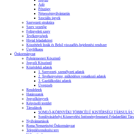
Jegyző
Adó
Pénzügy
Népességnyilvántartás
Szociális ügyek
Szervezeti struktúra
Szerv vezetője
Felügyeleti szerv
Tevékenységek
Hivtal feladatkörei
Közzétételi listák és Belső visszaélés-bejelentési rendszer
Ügyfélkapu
Önkormányzat
Polgármesteri Köszöntő
Jegyzői Köszöntő
Közérdekű adatok
1. Szervezeti, személyzeti adatok
2. Tevékenységre, működésre vonatkozó adatok
3. Gazdálkodási adatok
Üvegzseb
Rendeletek
Határozatok
Jegyzőkönyvek
Képviselő testület
Társulások
SOMLÓ-KÖRNYÉKI TÖBBCÉLÚ KISTÉRSÉGI TÁRSULÁS
Somlóvásárhelyi Köznevelési Intézményfenntartó Feladatellátó Társ
Nyilvántartások
Roma Nemzetiségi Önkormányzat
Településrendezési terv