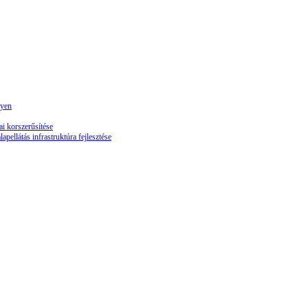
lyen
 korszerűsítése
llátás infrastruktúra fejlesztése