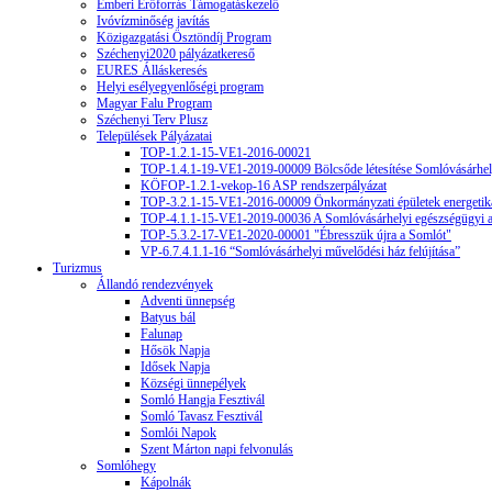
Emberi Erőforrás Támogatáskezelő
Ivóvízminőség javítás
Közigazgatási Ösztöndíj Program
Széchenyi2020 pályázatkereső
EURES Álláskeresés
Helyi esélyegyenlőségi program
Magyar Falu Program
Széchenyi Terv Plusz
Települések Pályázatai
TOP-1.2.1-15-VE1-2016-00021
TOP-1.4.1-19-VE1-2019-00009 Bölcsőde létesítése Somlóvásárhe
KÖFOP-1.2.1-vekop-16 ASP rendszerpályázat
TOP-3.2.1-15-VE1-2016-00009 Önkormányzati épületek energetikai
TOP-4.1.1-15-VE1-2019-00036 A Somlóvásárhelyi egészségügyi alape
TOP-5.3.2-17-VE1-2020-00001 "Ébresszük újra a Somlót"
VP-6.7.4.1.1-16 “Somlóvásárhelyi művelődési ház felújítása”
Turizmus
Állandó rendezvények
Adventi ünnepség
Batyus bál
Falunap
Hősök Napja
Idősek Napja
Községi ünnepélyek
Somló Hangja Fesztivál
Somló Tavasz Fesztivál
Somlói Napok
Szent Márton napi felvonulás
Somlóhegy
Kápolnák