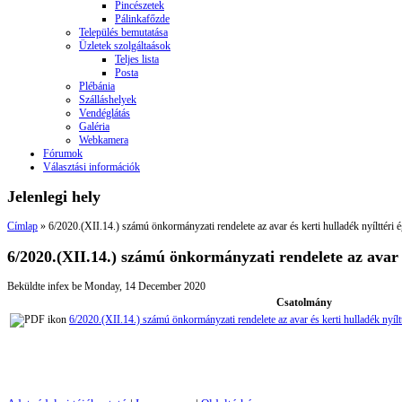
Pincészetek
Pálinkafőzde
Település bemutatása
Üzletek szolgáltaások
Teljes lista
Posta
Plébánia
Szálláshelyek
Vendéglátás
Galéria
Webkamera
Fórumok
Választási információk
Jelenlegi hely
Címlap
» 6/2020.(XII.14.) számú önkormányzati rendelete az avar és kerti hulladék nyílttéri é
6/2020.(XII.14.) számú önkormányzati rendelete az avar és
Beküldte
infex
be
Monday, 14 December 2020
Csatolmány
6/2020.(XII.14.) számú önkormányzati rendelete az avar és kerti hulladék nyílt