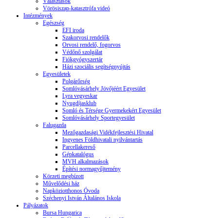
Választások
Vörösiszap-katasztrófa videó
Intézmények
Egészség
EFI iroda
Szakorvosi rendelők
Orvosi rendelő, fogorvos
Védőnő szolgálat
Fiókgyógyszertár
Házi szociális segítségnyújtás
Egyesületek
Polgárőrség
Somlóvásárhely Jövőjéért Egyesület
Lyra vegyeskar
Nyugdíjasklub
Somló és Térsége Gyermekekért Egyesület
Somlóvásárhely Sportegyesület
Falugazda
Mezőgazdasági Vidékfejlesztési Hivatal
Ingyenes Földhivatali nyilvántartás
Parcellakereső
Gépkatalógus
MVH alkalmazások
Építési normagyűjtemény
Körzeti megbízott
Művelődési ház
Napköziotthonos Óvoda
Széchenyi István Általános Iskola
Pályázatok
Bursa Hungarica