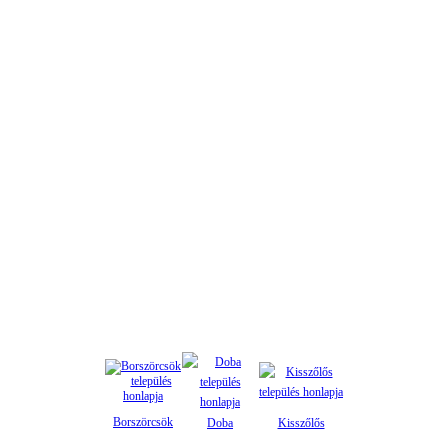
Borszörcsök
D
oba
Kisszőlős