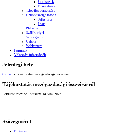
Pincészetek
Pálinkafőzde
Település bemutatása
Üzletek szolgáltaások
Teljes lista
Posta
Plébánia
Szálláshelyek
Vendéglátás
Galéria
Webkamera
Fórumok
Választási információk
Jelenlegi hely
Címlap
» Tájékoztatás mezőgazdasági összeírásról
Tájékoztatás mezőgazdasági összeírásról
Beküldte
infex
be
Thursday, 14 May 2026
Szövegméret
Nagyítás