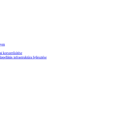
lyen
 korszerűsítése
llátás infrastruktúra fejlesztése