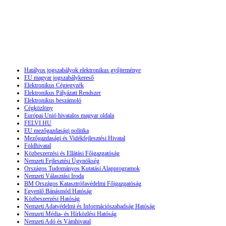
Hatályos jogszabályok elektronikus gyűjteménye
EU magyar jogszabálykereső
Elektronikus Cégjegyzék
Elektronikus Pályázati Rendszer
Elektronikus beszámoló
Cégközlöny
Európai Unió hivatalos magyar oldala
FELVI.HU
EU mezőgazdasági politika
Mezőgazdasági és Vidékfejlesztési Hivatal
Földhivatal
Közbeszerzési és Ellátási Főigazgatóság
Nemzeti Fejlesztési Ügynökség
Országos Tudományos Kutatási Alapprogramok
Nemzeti Választási Iroda
BM Országos Katasztrófavédelmi Főigazgatóság
Egyenlő Bánásmód Hatóság
Közbeszerzési Hatóság
Nemzeti Adatvédelmi és Információszabadság Hatóság
Nemzeti Média- és Hírközlési Hatóság
Nemzeti Adó és Vámhivatal