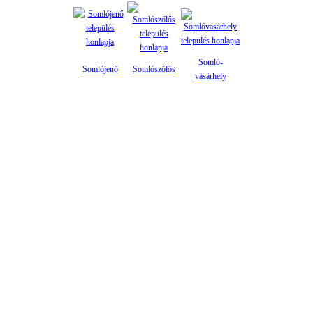
Somló-
Somlójenő
Somlószőlős
vásárhely