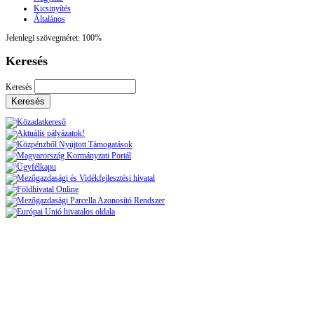
Kicsinyítés
Általános
Jelenlegi szövegméret:
100%
Keresés
Keresés