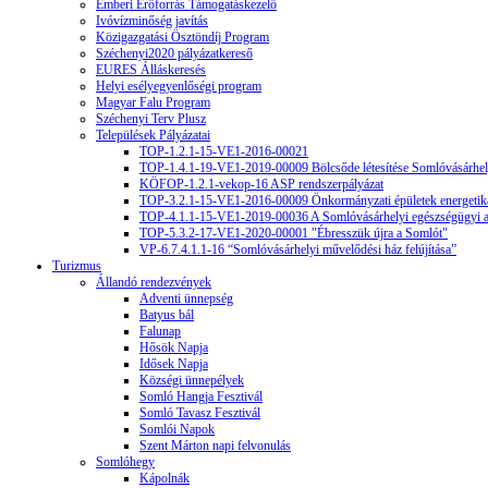
Emberi Erőforrás Támogatáskezelő
Ivóvízminőség javítás
Közigazgatási Ösztöndíj Program
Széchenyi2020 pályázatkereső
EURES Álláskeresés
Helyi esélyegyenlőségi program
Magyar Falu Program
Széchenyi Terv Plusz
Települések Pályázatai
TOP-1.2.1-15-VE1-2016-00021
TOP-1.4.1-19-VE1-2019-00009 Bölcsőde létesítése Somlóvásárhe
KÖFOP-1.2.1-vekop-16 ASP rendszerpályázat
TOP-3.2.1-15-VE1-2016-00009 Önkormányzati épületek energetikai
TOP-4.1.1-15-VE1-2019-00036 A Somlóvásárhelyi egészségügyi alape
TOP-5.3.2-17-VE1-2020-00001 "Ébresszük újra a Somlót"
VP-6.7.4.1.1-16 “Somlóvásárhelyi művelődési ház felújítása”
Turizmus
Állandó rendezvények
Adventi ünnepség
Batyus bál
Falunap
Hősök Napja
Idősek Napja
Községi ünnepélyek
Somló Hangja Fesztivál
Somló Tavasz Fesztivál
Somlói Napok
Szent Márton napi felvonulás
Somlóhegy
Kápolnák