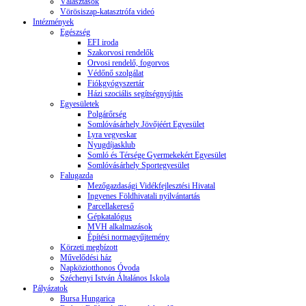
Választások
Vörösiszap-katasztrófa videó
Intézmények
Egészség
EFI iroda
Szakorvosi rendelők
Orvosi rendelő, fogorvos
Védőnő szolgálat
Fiókgyógyszertár
Házi szociális segítségnyújtás
Egyesületek
Polgárőrség
Somlóvásárhely Jövőjéért Egyesület
Lyra vegyeskar
Nyugdíjasklub
Somló és Térsége Gyermekekért Egyesület
Somlóvásárhely Sportegyesület
Falugazda
Mezőgazdasági Vidékfejlesztési Hivatal
Ingyenes Földhivatali nyilvántartás
Parcellakereső
Gépkatalógus
MVH alkalmazások
Építési normagyűjtemény
Körzeti megbízott
Művelődési ház
Napköziotthonos Óvoda
Széchenyi István Általános Iskola
Pályázatok
Bursa Hungarica