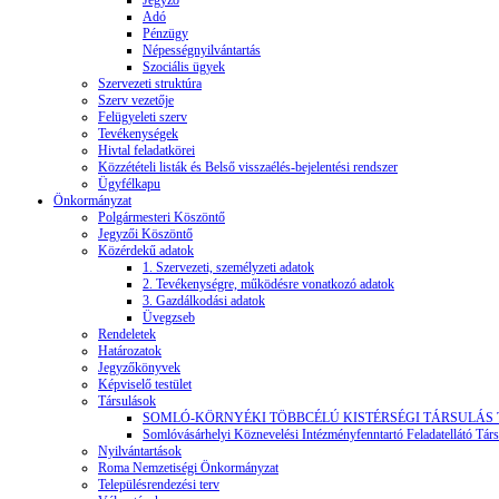
Jegyző
Adó
Pénzügy
Népességnyilvántartás
Szociális ügyek
Szervezeti struktúra
Szerv vezetője
Felügyeleti szerv
Tevékenységek
Hivtal feladatkörei
Közzétételi listák és Belső visszaélés-bejelentési rendszer
Ügyfélkapu
Önkormányzat
Polgármesteri Köszöntő
Jegyzői Köszöntő
Közérdekű adatok
1. Szervezeti, személyzeti adatok
2. Tevékenységre, működésre vonatkozó adatok
3. Gazdálkodási adatok
Üvegzseb
Rendeletek
Határozatok
Jegyzőkönyvek
Képviselő testület
Társulások
SOMLÓ-KÖRNYÉKI TÖBBCÉLÚ KISTÉRSÉGI TÁRSULÁS
Somlóvásárhelyi Köznevelési Intézményfenntartó Feladatellátó Társ
Nyilvántartások
Roma Nemzetiségi Önkormányzat
Településrendezési terv