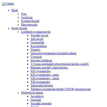
Hírek
Friss
Archívum
Kormányhivatal
Magyarország
Közös hivatal
Letölthető nyomtatványok
Szociális ügyek
Adó ügyek
Ösztöndíjak
Kereskedelem
Pénzügy
Népességnyilvántartás közérdekű adatok
Üvegzseb
Ingyenes letöltések
3,5 tonna meghaladó tehergépjármű tárolási egedély
Behajtási engedély iránti kérelem
K01 nyomtatvány
K01 nyomtatvány- minta
P26 nyomtatvány - minta
P26 nyomtatvány
Támogatási kérelem
Általános nyomtatványkitöltő (ÁNYK) keretprogram
Elérhetőségi adatok
Anyakönyv
Igazgatás
Szociális igazgatás